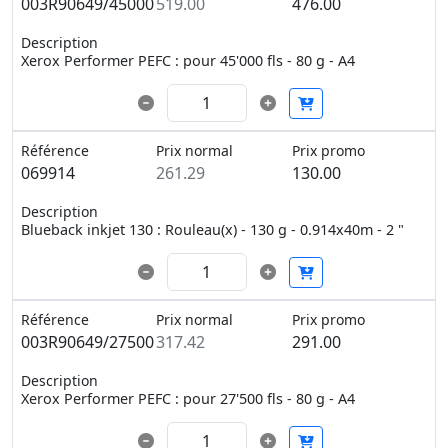
003R90649/45000
519.00
476.00
Description
Xerox Performer PEFC : pour 45'000 fls - 80 g - A4
Référence
Prix normal
Prix promo
069914
261.29
130.00
Description
Blueback inkjet 130 : Rouleau(x) - 130 g - 0.914x40m - 2 "
Référence
Prix normal
Prix promo
003R90649/27500
317.42
291.00
Description
Xerox Performer PEFC : pour 27'500 fls - 80 g - A4